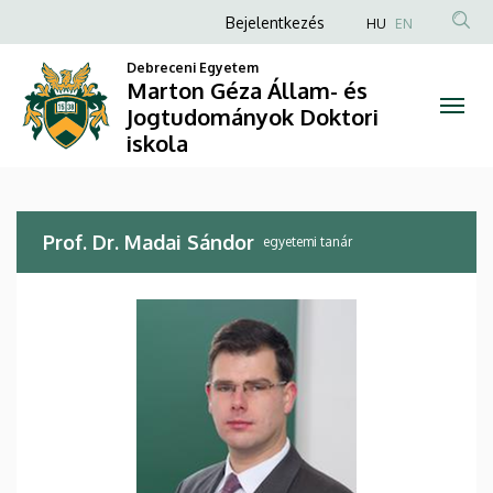
Prof.
Ugrás
Anonim
Bejelentkezés
HU
EN
a
Felhasználói
Dr.
tartalomra
Debreceni Egyetem
fiók
Marton Géza Állam- és
Madai
Jogtudományok Doktori
menüje
iskola
Sándor
|
Marton
Prof. Dr. Madai Sándor
egyetemi tanár
Géza
Állam-
és
Jogtudományok
Doktori