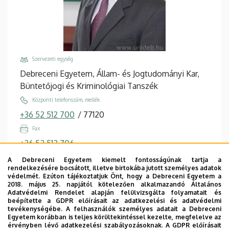
iskola
Szervezeti egység
Debreceni Egyetem, Állam- és Jogtudományi Kar,
Büntetőjogi és Kriminológiai Tanszék
Központi telefonszám, mellék
+36 52 512 700
/
77120
Fax
+36 52 512 706
Email
A Debreceni Egyetem kiemelt fontosságúnak tartja a
rendelkezésére bocsátott, illetve birtokába jutott személyes adatok
madai.sandor@law.unideb.hu
védelmét. Ezúton tájékoztatjuk Önt, hogy a Debreceni Egyetem a
2018. május 25. napjától kötelezően alkalmazandó Általános
Cím
Adatvédelmi Rendelet alapján felülvizsgálta folyamatait és
4028 Debrecen, Kassai út 26.
beépítette a GDPR előírásait az adatkezelési és adatvédelmi
tevékenységébe. A felhasználók személyes adatait a Debreceni
Épület, emelet, ajtó
Egyetem korábban is teljes körültekintéssel kezelte, megfelelve az
érvényben lévő adatkezelési szabályozásoknak. A GDPR előírásait