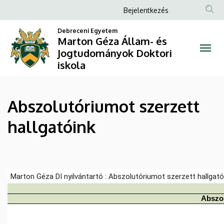
Abszolutóriumot
Ugrás
Anonim
Bejelentkezés
a
Felhasználói
szerzett
tartalomra
Debreceni Egyetem
fiók
Marton Géza Állam- és
hallgatóink
Jogtudományok Doktori
menüje
iskola
|
Marton
Abszolutóriumot szerzett
Géza
hallgatóink
Állam-
és
Jogtudományok
Doktori
iskola