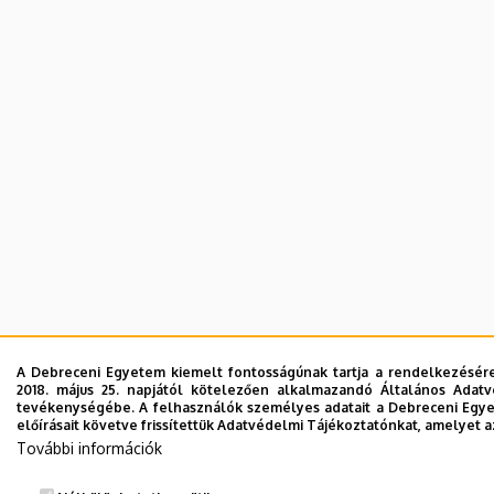
A Debreceni Egyetem kiemelt fontosságúnak tartja a rendelkezésére 
2018. május 25. napjától kötelezően alkalmazandó Általános Adatv
tevékenységébe. A felhasználók személyes adatait a Debreceni Egye
előírásait követve frissítettük Adatvédelmi Tájékoztatónkat, amelyet az
További információk