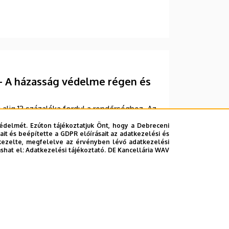
– A házasság védelme régen és
 alig 13 százaléka fordul a rendőrséghez. Az
ok előtt. Pedig száz éve még a
édelmét. Ezúton tájékoztatjuk Önt, hogy a Debreceni
rült. Hogyan reagál az új kihívásokra ma a
it és beépítette a GDPR előírásait az adatkezelési és
kezelte, megfelelve az érvényben lévő adatkezelési
m kutatójával a DE M. Tóth Ildikó
ashat el:
Adatkezelési tájékoztató.
DE Kancellária WAV
újabb riportjában.