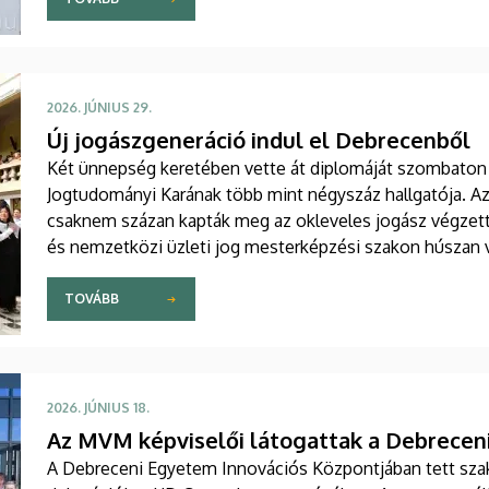
2026. JÚNIUS 29.
Új jogászgeneráció indul el Debrecenből
Két ünnepség keretében vette át diplomáját szombaton
Jogtudományi Karának több mint négyszáz hallgatója. 
csaknem százan kapták meg az okleveles jogász végzet
és nemzetközi üzleti jog mesterképzési szakon húszan 
TOVÁBB
2026. JÚNIUS 18.
Az MVM képviselői látogattak a Debrece
A Debreceni Egyetem Innovációs Központjában tett sza