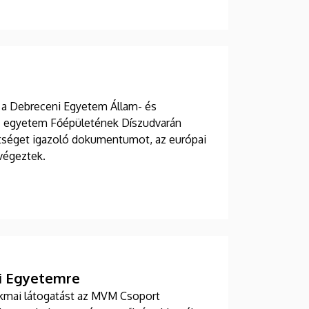
 a Debreceni Egyetem Állam- és
Az egyetem Főépületének Díszudvarán
tséget igazoló dokumentumot, az európai
végeztek.
ni Egyetemre
kmai látogatást az MVM Csoport