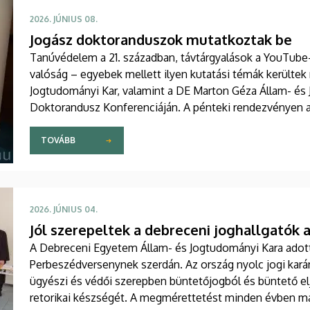
2026. JÚNIUS 08.
Jogász doktoranduszok mutatkoztak be
Tanúvédelem a 21. században, távtárgyalások a YouTube-
valóság – egyebek mellett ilyen kutatási témák kerülte
Jogtudományi Kar, valamint a DE Marton Géza Állam- és
Doktorandusz Konferenciáján. A pénteki rendezvényen az
doktoranduszai és doktorjelöltjei mutatták be eredmény
TOVÁBB
2026. JÚNIUS 04.
Jól szerepeltek a debreceni joghallgatók
A Debreceni Egyetem Állam- és Jogtudományi Kara adot
Perbeszédversenynek szerdán. Az ország nyolc jogi karán
ügyészi és védői szerepben büntetőjogból és büntető elj
retorikai készségét. A megmérettetést minden évben m