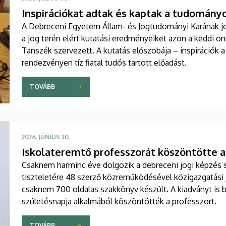
Inspirációkat adtak és kaptak a tudomán
A Debreceni Egyetem Állam- és Jogtudományi Karának jel
a jog terén elért kutatási eredményeiket azon a keddi onl
Tanszék szervezett. A kutatás előszobája – inspiráció
rendezvényen tíz fiatal tudós tartott előadást.
TOVÁBB
2026. JÚNIUS 30.
Iskolateremtő professzorát köszöntötte a
Csaknem harminc éve dolgozik a debreceni jogi képzés s
tiszteletére 48 szerző közreműködésével közigazgatási 
csaknem 700 oldalas szakkönyv készült. A kiadványt is 
születésnapja alkalmából köszöntötték a professzort.
TOVÁBB