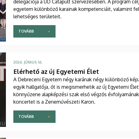
delegációja a UD Catapult szervezésében. A program célj
egyetem különböző karainak kompetenciáit, valamint f
lehetséges területeit.
TOVÁBB
2026. JÚNIUS 16.
Elérhető az új Egyetemi Élet
A Debreceni Egyetem négy karának négy különböző kép
egyik hallgatója, őt is megismerhetik az új Egyetemi Élet h
könnyűzene alapképzési szak első végzős évfolyamának d
koncertet is a Zeneművészeti Karon.
TOVÁBB