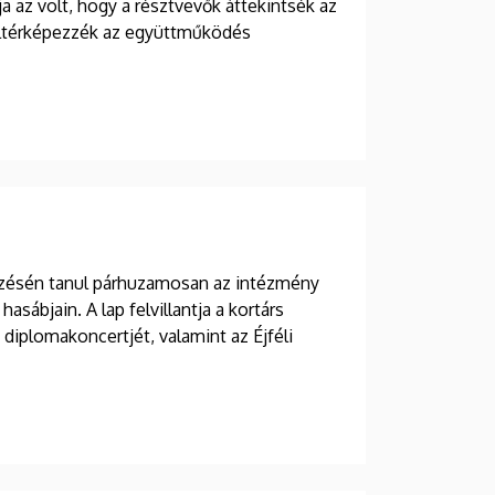
a az volt, hogy a résztvevők áttekintsék az
eltérképezzék az együttműködés
zésén tanul párhuzamosan az intézmény
asábjain. A lap felvillantja a kortárs
iplomakoncertjét, valamint az Éjféli