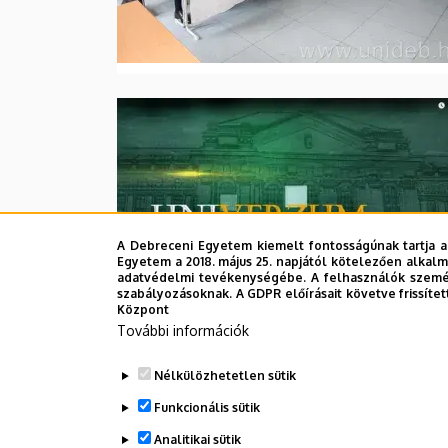
A Debreceni Egyetem kiemelt fontosságúnak tartja a
Egyetem a 2018. május 25. napjától kötelezően alkalm
adatvédelmi tevékenységébe. A felhasználók személ
szabályozásoknak. A GDPR előírásait követve frissítet
Központ
További információk
Nélkülözhetetlen sütik
Funkcionális sütik
Oldalszámozás
Analitikai sütik