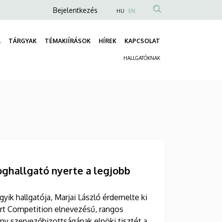
Anonim
Bejelentkezés
HU
EN
Felhasználói
fiók
L
TÁRGYAK
TÉMAKIÍRÁSOK
HÍREK
KAPCSOLAT
Fő
menüje
HALLGATÓKNAK
navigáció
Másodlagos
navigáció
ghallgató nyerte a legjobb
ik hallgatója, Marjai László érdemelte ki
urt Competition elnevezésű, rangos
 szervezőbizottságának elnöki tisztét a