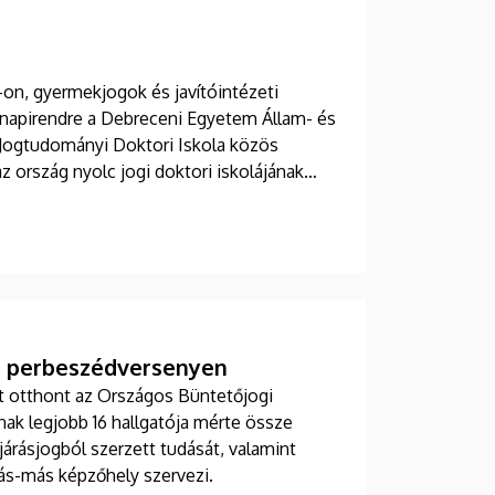
on, gyermekjogok és javítóintézeti
k napirendre a Debreceni Egyetem Állam- és
 Jogtudományi Doktori Iskola közös
 ország nyolc jogi doktori iskolájának
eiket.
 a perbeszédversenyen
t otthont az Országos Büntetőjogi
ak legjobb 16 hallgatója mérte össze
árásjogból szerzett tudását, valamint
ás-más képzőhely szervezi.