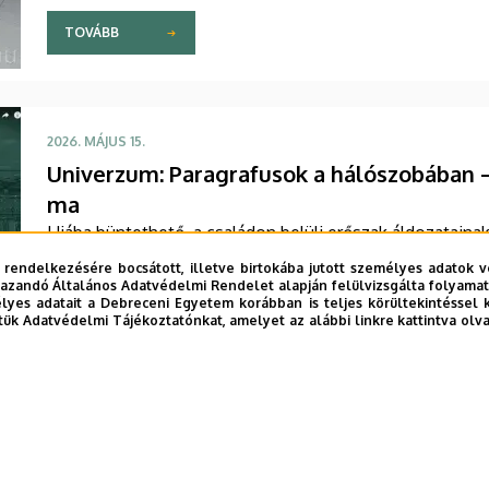
TOVÁBB
2026. MÁJUS 15.
Univerzum: Paragrafusok a hálószobában 
ma
Hiába büntethető, a családon belüli erőszak áldozatainak
érdekházasságok pedig szinte rejtve maradnak a hatóság
 rendelkezésére bocsátott, illetve birtokába jutott személyes adatok v
házasságtörés vagy a házasságszédelgés is bíróság elé ke
azandó Általános Adatvédelmi Rendelet alapján felülvizsgálta folyamata
yes adatait a Debreceni Egyetem korábban is teljes körültekintéssel 
büntetőjog? Ezt a témát járjuk körbe a Debreceni Egyete
tük Adatvédelmi Tájékoztatónkat, amelyet az alábbi linkre kattintva olv
Sajtóközpont saját gyártású tudományos sorozatának leg
TOVÁBB