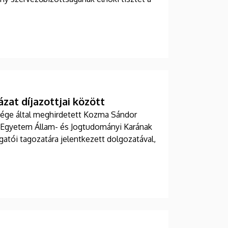
zat díjazottjai között
ége által meghirdetett Kozma Sándor
Egyetem Állam- és Jogtudományi Karának
llgatói tagozatára jelentkezett dolgozatával,