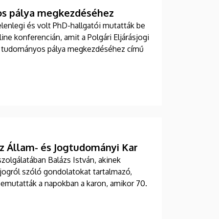
yos pálya megkezdéséhez
enlegi és volt PhD-hallgatói mutatták be
ine konferencián, amit a Polgári Eljárásjogi
k a tudományos pálya megkezdéséhez című
z Állam- és Jogtudományi Kar
zolgálatában Balázs István, akinek
jogról szóló gondolatokat tartalmazó,
bemutatták a napokban a karon, amikor 70.